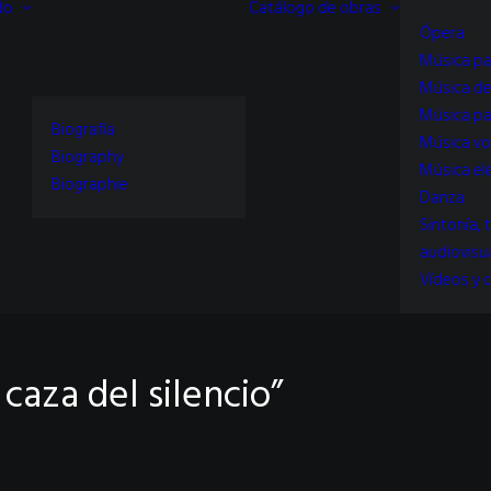
do
Catálogo de obras
Ópera
Música pa
Música d
Música pa
Biografía
Música vo
Biography
Música el
Biographie
Danza
Sintonía, 
audiovisu
Vídeos y c
 caza del silencio”