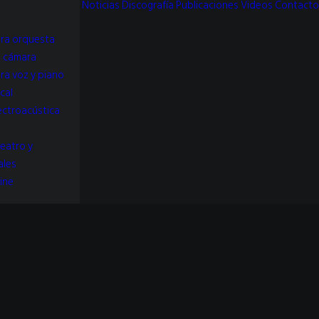
Noticias
Discografía
Publicaciones
Videos
Contacto
ra orquesta
e cámara
ra voz y piano
cal
ectroacústica
teatro y
ales
ine