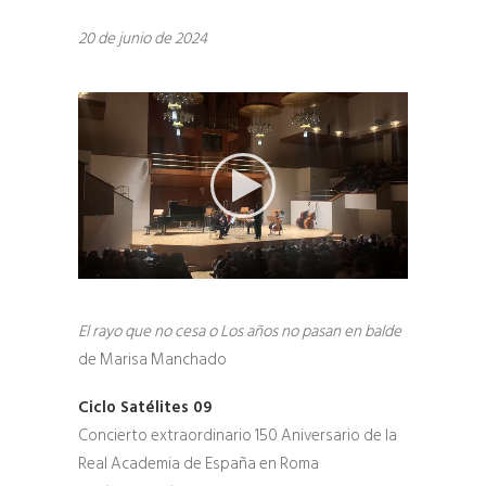
20 de junio de 2024
El rayo que no cesa o Los años no pasan en balde
de Marisa Manchado
Ciclo Satélites 09
Concierto extraordinario 150 Aniversario de la
Real Academia de España en Roma