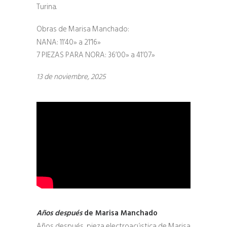
Turina.
Obras de Marisa Manchado:
NANA: 11’40» a 21’16»
7 PIEZAS PARA NORA: 36’00» a 41’07»
13 de noviembre, 2025
Años después
de Marisa Manchad
o
Años después, pieza electroacústica de Marisa