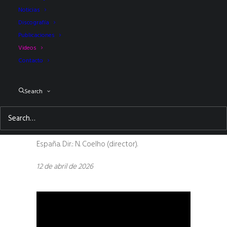
Noticias
Discografía
Publicaciones
Videos
Concierto Sinfónico 17 de la OCNE
Contacto
Auditorio Nacional de Música de Madrid.
MANCHADO:
Un mar de hielo, suite de “La
Search
Regenta”
. KORNGOLD:
Concierto para violín y
orquesta
, op. 35. SHOSTAKOVICH:
Sinfonía núm. 6
en si menor
, op. 54. Bomsori (vl.). Orq. Nal. de
España. Dir.: N. Coelho (director).
12 de abril de 2026