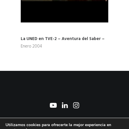
La UNED en TVE-2 – Aventura del Saber –
Enero 2004
2026 © Marisa Manchado Torres. All Rights Reserved ǀ
Aviso Legal y Política de
Utilizamos cookies para ofrecerte la mejor experiencia en
privacidad
ǀ
Política de cookies
ǀ © Foto: David Marcos