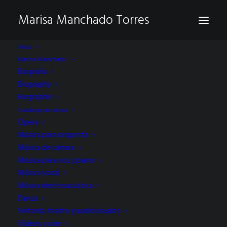
Marisa Manchado Torres
Inicio
Marisa Manchado
Biografía
Biography
Biographie
Catálogo de obras
V Concurso
Ópera
Música para orquesta
Internacional de
Música de cámara
Música para voz y piano
Composición María de
Música vocal
Pablos 2022
Música electroacústica
Danza
Sintonía, teatro y audiovisuales
Vídeos y cine