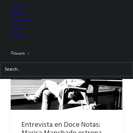
Noticias
Discografía
Publicaciones
Videos
Contacto
Search
Entrevista en Doce Notas:
Marisa Manchado estrena