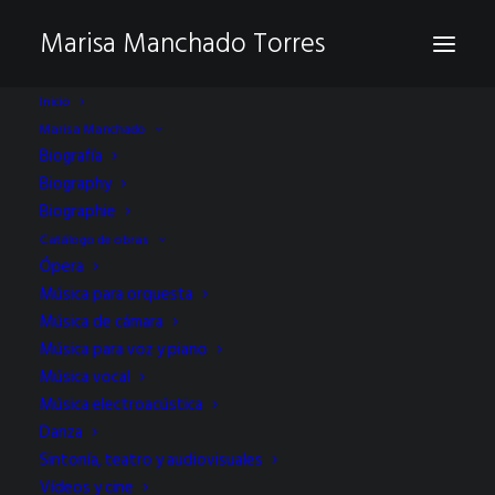
Marisa Manchado Torres
Inicio
Marisa Manchado
Biografía
Biography
Biographie
Catálogo de obras
Ópera
Música para orquesta
Un mar de hielo suite
Música de cámara
Música para voz y piano
sinfónica
Música vocal
Música electroacústica
Danza
Sintonía, teatro y audiovisuales
Vídeos y cine