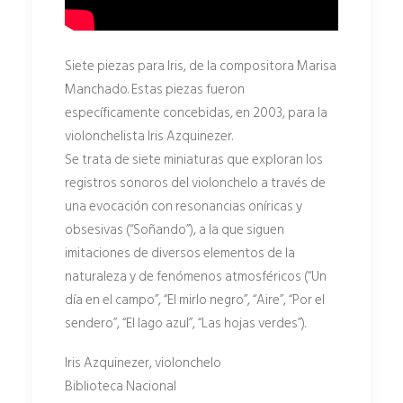
Siete piezas para Iris, de la compositora Marisa
Manchado. Estas piezas fueron
específicamente concebidas, en 2003, para la
violonchelista Iris Azquinezer.
Se trata de siete miniaturas que exploran los
registros sonoros del violonchelo a través de
una evocación con resonancias oníricas y
obsesivas (“Soñando”), a la que siguen
imitaciones de diversos elementos de la
naturaleza y de fenómenos atmosféricos (“Un
día en el campo”, “El mirlo negro”, “Aire”, “Por el
sendero”, “El lago azul”, “Las hojas verdes”).
Iris Azquinezer, violonchelo
Biblioteca Nacional