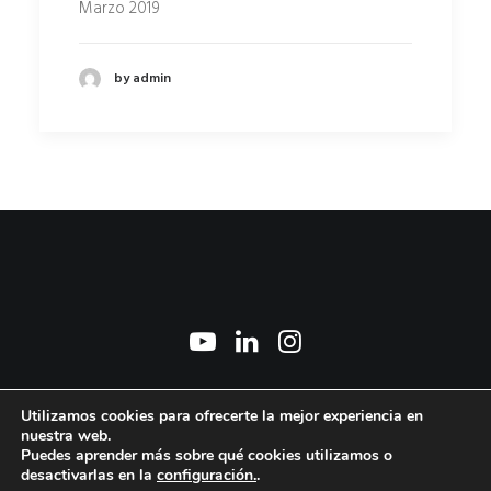
Marzo 2019
by admin
2026 © Marisa Manchado Torres. All Rights Reserved ǀ
Aviso Legal y Política de
Utilizamos cookies para ofrecerte la mejor experiencia en
privacidad
ǀ
Política de cookies
ǀ © Foto: David Marcos
nuestra web.
Puedes aprender más sobre qué cookies utilizamos o
desactivarlas en la
configuración.
.