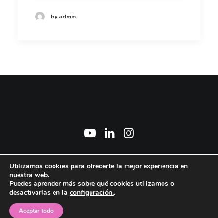
by admin
2026 © Marisa Manchado Torres. All Rights Reserved ǀ
Aviso Legal y Política de
Utilizamos cookies para ofrecerte la mejor experiencia en
privacidad
ǀ
Política de cookies
ǀ © Foto: David Marcos
nuestra web.
Puedes aprender más sobre qué cookies utilizamos o
desactivarlas en la
configuración.
.
Aceptar todo