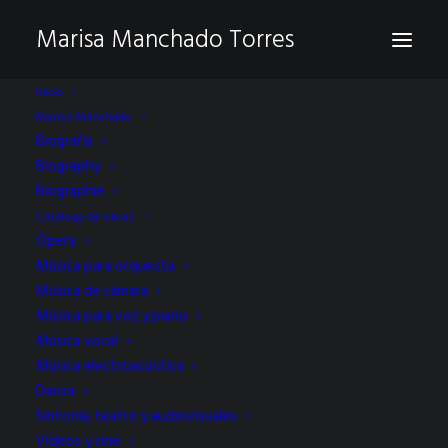
Marisa Manchado Torres
Inicio
Marisa Manchado
Biografía
Biography
Biographie
Catálogo de obras
Ópera
Estreno de Un mar de
Música para orquesta
Música de cámara
Hielo de Marisa
Música para voz y piano
Manchado
Música vocal
Música electroacústica
Danza
Sintonía, teatro y audiovisuales
Vídeos y cine