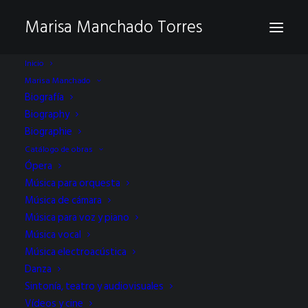
Marisa Manchado Torres
Inicio
Marisa Manchado
Biografía
Biography
Biographie
Catálogo de obras
Ópera
Música para orquesta
Estreno absoluto de
Música de cámara
Música para voz y piano
«Un mar de hielo»
Música vocal
Música electroacústica
Danza
Sintonía, teatro y audiovisuales
Vídeos y cine