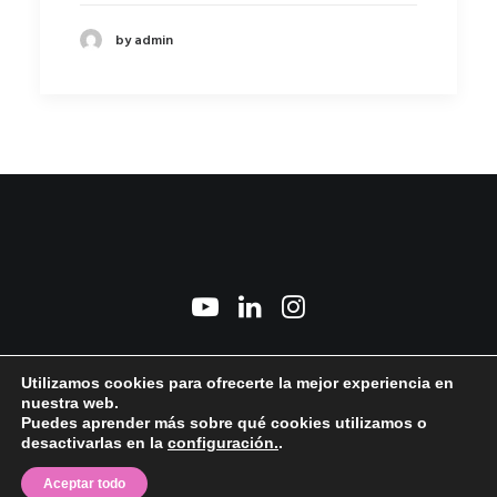
by admin
2026 © Marisa Manchado Torres. All Rights Reserved ǀ
Aviso Legal y Política de
Utilizamos cookies para ofrecerte la mejor experiencia en
privacidad
ǀ
Política de cookies
ǀ © Foto: David Marcos
nuestra web.
Puedes aprender más sobre qué cookies utilizamos o
desactivarlas en la
configuración.
.
Aceptar todo