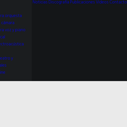
Noticias
Discografía
Publicaciones
Videos
Contacto
ra orquesta
e cámara
ra voz y piano
cal
ectroacústica
teatro y
ales
ine