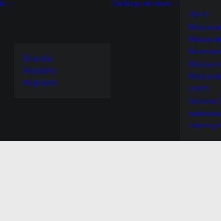
do
Catálogo de obras
Ópera
Música pa
Música d
Música pa
Biografía
Música vo
Biography
Música el
Biographie
Danza
Sintonía, 
audiovisu
Vídeos y c