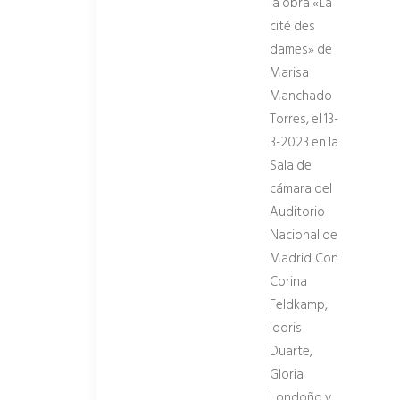
la obra «La
cité des
dames» de
Marisa
Manchado
Torres, el 13-
3-2023 en la
Sala de
cámara del
Auditorio
Nacional de
Madrid. Con
Corina
Feldkamp,
Idoris
Duarte,
Gloria
Londoño y