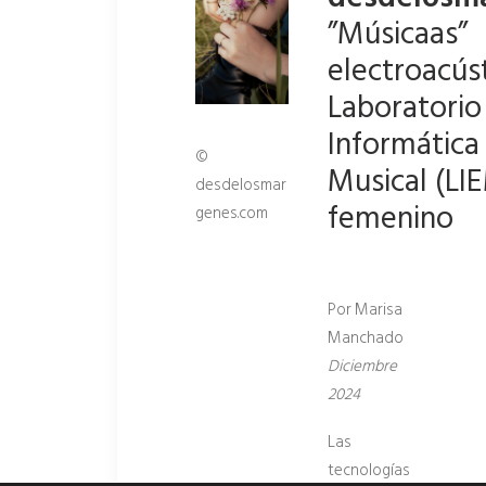
”Músicaas”
electroacúst
Laboratorio
Informática 
©
Musical (LI
desdelosmar
femenino
genes.com
Por Marisa
Manchado
Diciembre
2024
Las
tecnologías