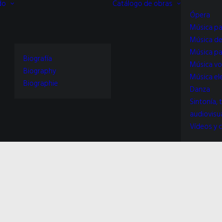
do
Catálogo de obras
Ópera
Música pa
Música d
Música pa
Biografía
Música vo
Biography
Música el
Biographie
Danza
Sintonía, 
audiovisu
Vídeos y c