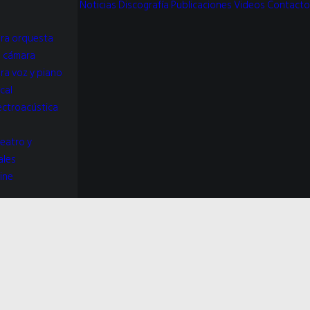
Noticias
Discografía
Publicaciones
Videos
Contacto
ra orquesta
e cámara
ra voz y piano
cal
ectroacústica
teatro y
ales
ine