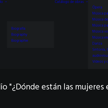
do
Catálogo de obras
Ópera
Música pa
Música d
Música pa
Biografía
Música vo
Biography
Música el
Biographie
Danza
Sintonía, 
audiovisu
Vídeos y c
io "¿Dónde están las mujeres e