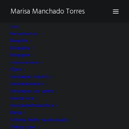
Marisa Manchado Torres
Inicio
Marisa Manchado
Biografía
Noticias
Biography
Biographie
Catálogo de obras
Ópera
Música para orquesta
Música de cámara
Música para voz y piano
Música vocal
TODAS LAS NOTICIAS
NOTICIAS
PRENSA
VIDEOS
Música electroacústica
Danza
Sintonía, teatro y audiovisuales
Vídeos y cine