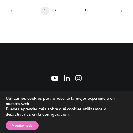
1
2
3
…
15
2026 © Marisa Manchado Torres. All Rights Reserved ǀ
Aviso Legal y Política de
Utilizamos cookies para ofrecerte la mejor experiencia en
privacidad
ǀ
Política de cookies
ǀ © Foto: David Marcos
nuestra web.
Puedes aprender más sobre qué cookies utilizamos o
desactivarlas en la
configuración.
.
Aceptar todo