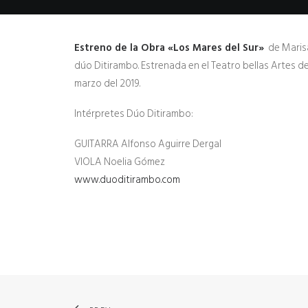
Estreno de la Obra «Los Mares del Sur»
de Maris
dúo Ditirambo. Estrenada en el Teatro bellas Artes d
marzo del 2019.
Intérpretes Dúo Ditirambo:
GUITARRA Alfonso Aguirre Dergal
VIOLA Noelia Gómez
www.duoditirambo.com