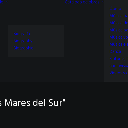
do
Catálogo de obras
Ópera
Música pa
Música d
Música pa
Biografía
Música vo
Biography
Música el
Biographie
Danza
Sintonía, 
audiovisu
Vídeos y c
s Mares del Sur"