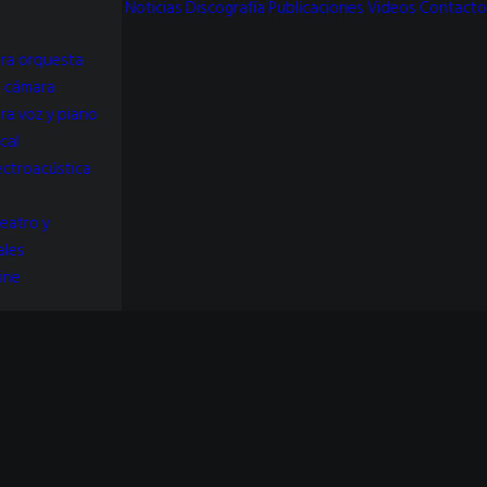
Noticias
Discografía
Publicaciones
Videos
Contacto
ra orquesta
e cámara
ra voz y piano
cal
ectroacústica
teatro y
ales
ine