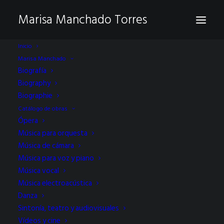
Marisa Manchado Torres
Inicio
Marisa Manchado
Estreno de "Fanfarria de
Biografía
Biography
la memoria",
Biographie
Catálogo de obras
interpretada por el
Ópera
SPANISH BRASS
Música para orquesta
Música de cámara
Música para voz y piano
NOVIEMBRE 20, 2025
Música vocal
Música electroacústica
Danza
Sintonía, teatro y audiovisuales
Vídeos y cine