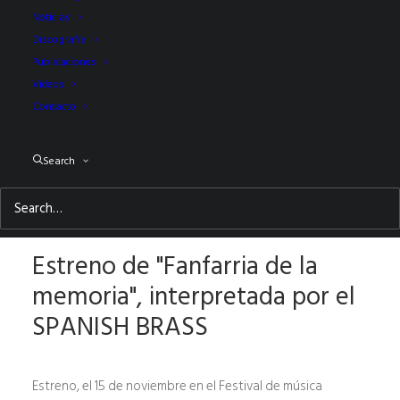
Noticias
Discografía
Publicaciones
Videos
Contacto
Search
© video: Patricio Musalem
Estreno de "Fanfarria de la
memoria", interpretada por el
SPANISH BRASS
Estreno,
el 15 de noviembre en el Festival de música